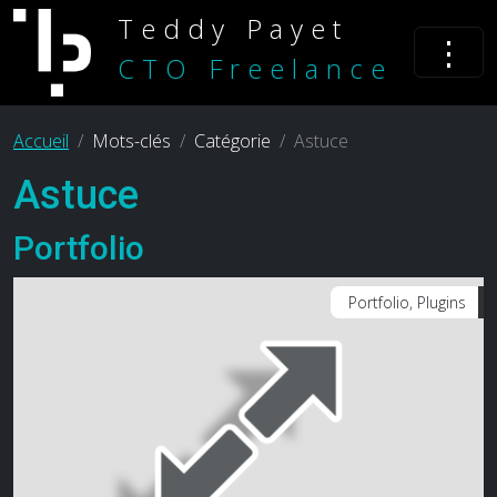
Teddy Payet
⋮
CTO Freelance
Accueil
Mots-clés
Catégorie
Astuce
Astuce
Portfolio
Portfolio, Plugins