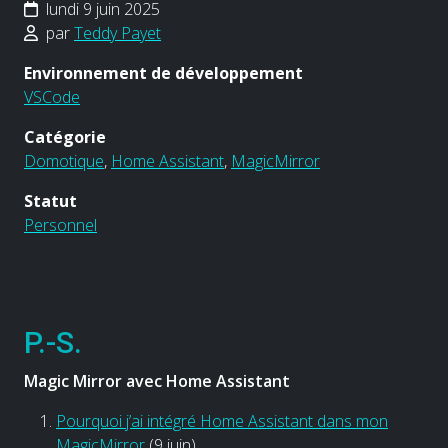
lundi 9 juin 2025
par
Teddy Payet
Environnement de développement
VSCode
Catégorie
Domotique
,
Home Assistant
,
MagicMirror
Statut
Personnel
P.-S.
Magic Mirror avec Home Assistant
Pourquoi j’ai intégré Home Assistant dans mon
MagicMirror
(9 juin)