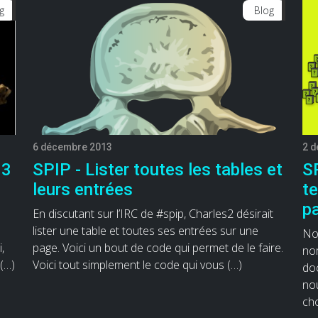
g
Blog
6 décembre 2013
2 
 3
SPIP - Lister toutes les tables et
S
leurs entrées
te
p
En discutant sur l’IRC de #spip, Charles2 désirait
lister une table et toutes ses entrées sur une
Nou
,
page. Voici un bout de code qui permet de le faire.
no
(…)
Voici tout simplement le code qui vous (…)
doc
no
ch