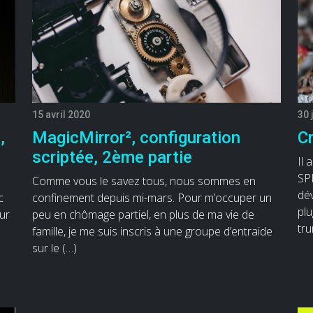
15 avril 2020
30 
,
MagicMirror², configuration
Cr
scriptée, 2ème partie
Il 
SPI
Comme vous le savez tous, nous sommes en
dé
c
confinement depuis mi-mars. Pour m’occuper un
plu
ur
peu en chômage partiel, en plus de ma vie de
tru
famille, je me suis inscris à une groupe d’entraide
sur le (…)