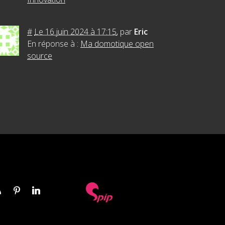
#
Le 16 juin 2024 à 17:15
,
par
Eric
En réponse à :
Ma domotique open
source
s
Pinterest
Linkedin