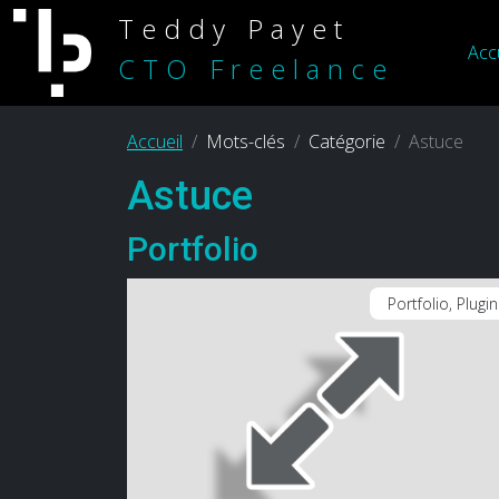
Teddy Payet
Acc
CTO Freelance
Accueil
Mots-clés
Catégorie
Astuce
Astuce
Portfolio
Portfolio, Plugi