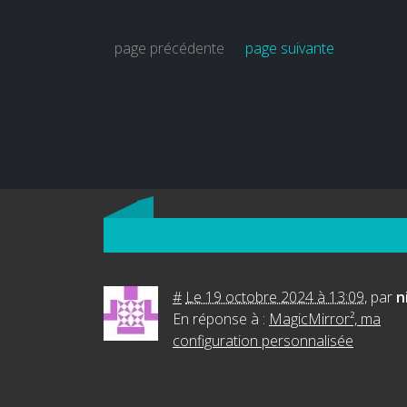
page précédente
page suivante
#
Le 19 octobre 2024 à 13:09
,
par
n
En réponse à :
MagicMirror², ma
configuration personnalisée