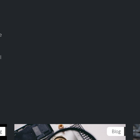
e
l
g
Blog