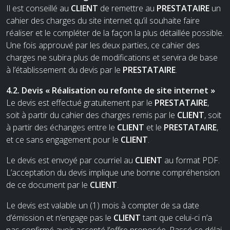
Il est conseillé au
CLIENT
de remettre au
PRESTATAIRE
un
cahier des charges du site internet qu’il souhaite faire
réaliser et le compléter de la façon la plus détaillée possible.
Une fois approuvé par les deux parties, ce cahier des
charges ne subira plus de modifications et servira de base
à l’établissement du devis par le
PRESTATAIRE
.
4.2. Devis « Réalisation ou refonte de site internet »
Le devis est effectué gratuitement par le
PRESTATAIRE
,
soit à partir du cahier des charges remis par le
CLIENT
, soit
à partir des échanges entre le
CLIENT
et le
PRESTATAIRE
,
et ce sans engagement pour le
CLIENT
.
Le devis est envoyé par courriel au
CLIENT
au format PDF.
L’acceptation du devis implique une bonne compréhension
de ce document par le
CLIENT
.
Le devis est valable un (1) mois à compter de sa date
d’émission et n’engage pas le
CLIENT
tant que celui-ci n’a
pas confirmé avoir accepté l’offre proposée. Passé ce délai,