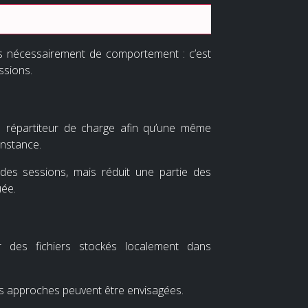
as nécessairement de comportement : c’est
ssions.
e répartiteur de charge afin qu’une même
instance.
n des sessions, mais réduit une partie des
uée.
 des fichiers stockés localement dans
rs approches peuvent être envisagées.