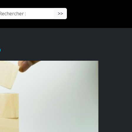
chercher :
>>
P