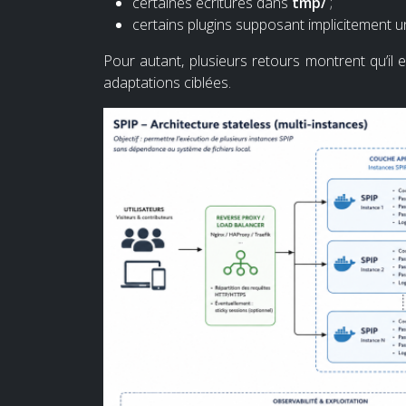
certaines écritures dans
tmp/
;
certains plugins supposant implicitement u
Pour autant, plusieurs retours montrent qu’il e
adaptations ciblées.