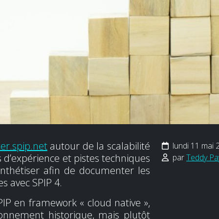
ter.spip.net
autour de la scalabilité
lundi 11 mai 
s d’expérience et pistes techniques
par
Teddy Pa
synthétiser afin de documenter les
s avec SPIP 4.
SPIP en framework « cloud native »,
onnement historique, mais plutôt