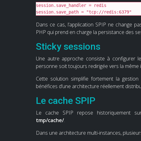
session.save_handler = redis

session.save_path = "tcp://redis:6379"
Dans ce cas, l’application SPIP ne change p
PHP qui prend en charge la persistance des se
Sticky sessions
Une autre approche consiste à configurer l
personne soit toujours redirigée vers la même 
Cette solution simplifie fortement la gestio
bénéfices d’une architecture réellement distrib
Le cache SPIP
Le cache SPIP repose historiquement sur
tmp/cache/
.
Dans une architecture multi-instances, plusieu