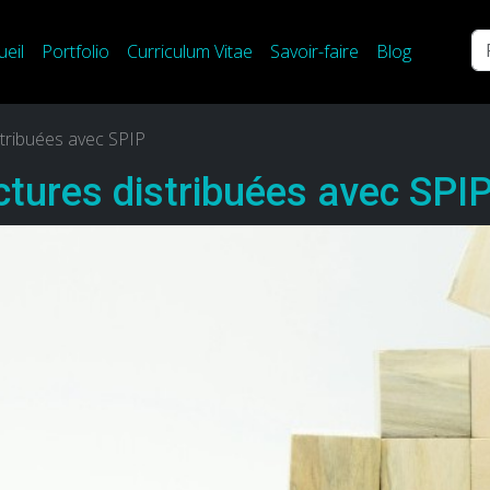
Re
ueil
Portfolio
Curriculum Vitae
Savoir-faire
Blog
istribuées avec SPIP
ectures distribuées avec SPI