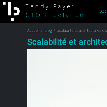
Teddy Payet
Acc
CTO Freelance
Accueil
Blog
Scalabilité et architectures d
Scalabilité et archit