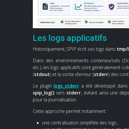
Les logs applicatifs
Historiquement, SPIP écrit ses logs dans
tmp/l
Dans des environnements conteneurisés (Do
etc.), les logs applicatifs sont généralement co
(
stdout
) et la sortie d’erreur (
stderr
) des con
Le plugin
logs_stderr
a été développé dans c
spip_log()
vers
stderr
, évitant ainsi une dé
pour la journalisation.
Cette approche permet notamment :
une centralisation simplifiée des logs ;