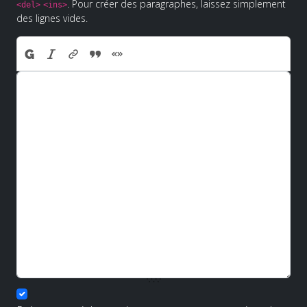
. Pour créer des paragraphes, laissez simplement
<del>
<ins>
des lignes vides.