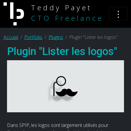
Teddy Payet
⋮
CTO Freelance
Accueil
Portfolio
Plugins
Plugin "Lister les logos"
Plugin "Lister les logos"
Dans SPIP, les logos sont largement utilisés pour