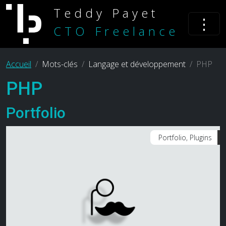
Teddy Payet
⋮
CTO Freelance
Accueil
Mots-clés
Langage et développement
PHP
PHP
Portfolio
Portfolio, Plugins