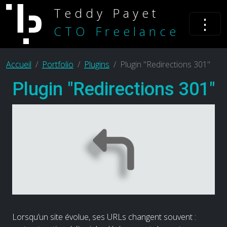
Teddy Payet
⋮
CTO Freelance
Accueil
Portfolio
Plugins
Plugin "Redirections 301"
Plugin "Redirections 301"
Lorsqu’un site évolue, ses URLs changent souvent :